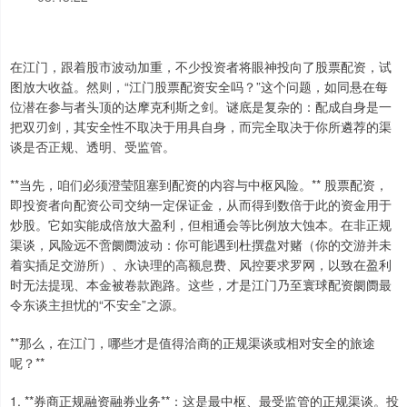
在江门，跟着股市波动加重，不少投资者将眼神投向了股票配资，试
图放大收益。然则，“江门股票配资安全吗？”这个问题，如同悬在每
位潜在参与者头顶的达摩克利斯之剑。谜底是复杂的：配成自身是一
把双刃剑，其安全性不取决于用具自身，而完全取决于你所遴荐的渠
谈是否正规、透明、受监管。
**当先，咱们必须澄莹阻塞到配资的内容与中枢风险。** 股票配资，
即投资者向配资公司交纳一定保证金，从而得到数倍于此的资金用于
炒股。它如实能成倍放大盈利，但相通会等比例放大蚀本。在非正规
渠谈，风险远不啻阛阓波动：你可能遇到杜撰盘对赌（你的交游并未
着实插足交游所）、永诀理的高额息费、风控要求罗网，以致在盈利
时无法提现、本金被卷款跑路。这些，才是江门乃至寰球配资阛阓最
令东谈主担忧的“不安全”之源。
**那么，在江门，哪些才是值得洽商的正规渠谈或相对安全的旅途
呢？**
1. **券商正规融资融券业务**：这是最中枢、最受监管的正规渠谈。投