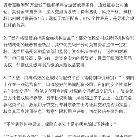
资者需幽闲50万金钱门槛和半年交游警戒等条件，通过证券公司通
达。其资金来自券商，接入交游所系统，费率透明，风控严格。虽杠
杆比例时时最高仅1倍，远低于地下配资，但安全性最高，是寻求合规
杠杆的首选。
2. **受严格监管的持牌金融机构居品**：部分信赖公司或持牌机构会刊
行结构化的证券投金钱品，其中优先级部分可为投资者提供一定杠
杆。这类居品受金融监管部门监督，资金托管在银行，运作相对程
序。但门槛较高，妥当有一定资金实力的投资者，且需仔细阅读居品
协议，邻接优先级与劣后级的风险收益安排。
3. **大型、口碑精致的正规民间配资平台（需特别审慎辨别）**：阛阓
上存在一些运营多年、口碑较好的民间配资公司。它们的安全性建树
在**实盘交游**（每笔交付可查询到对应的交游所成交纪录）、资金第
三方托管或银行存管、费率协议明确、风控端正了了之上。在江门遴
荐此类平台，必须切身或交付专科东谈主士考证其交游是否为实盘，
核查其工商注册信息、蓄意年限和用户评价，切勿轻信夸张告白。
**不管遴荐何种渠谈，保险自身安十足必须免除以下铁律：**
* **核实实盘交游**：这是人命线。可通过要求提供交割单、用小额资