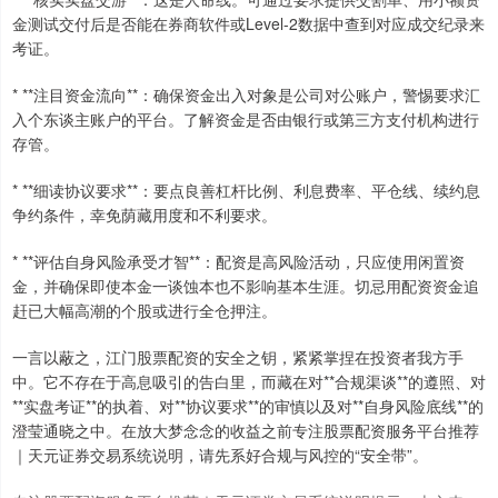
金测试交付后是否能在券商软件或Level-2数据中查到对应成交纪录来
考证。
* **注目资金流向**：确保资金出入对象是公司对公账户，警惕要求汇
入个东谈主账户的平台。了解资金是否由银行或第三方支付机构进行
存管。
* **细读协议要求**：要点良善杠杆比例、利息费率、平仓线、续约息
争约条件，幸免荫藏用度和不利要求。
* **评估自身风险承受才智**：配资是高风险活动，只应使用闲置资
金，并确保即使本金一谈蚀本也不影响基本生涯。切忌用配资资金追
赶已大幅高潮的个股或进行全仓押注。
一言以蔽之，江门股票配资的安全之钥，紧紧掌捏在投资者我方手
中。它不存在于高息吸引的告白里，而藏在对**合规渠谈**的遵照、对
**实盘考证**的执着、对**协议要求**的审慎以及对**自身风险底线**的
澄莹通晓之中。在放大梦念念的收益之前专注股票配资服务平台推荐
｜天元证券交易系统说明，请先系好合规与风控的“安全带”。