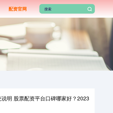
配资官网
明 股票配资平台口碑哪家好？2023