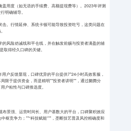
无掩盖用度（如无语的手续费、高额提现费等）。2023年评测
进行明确辅导。
至关伏击。行情延伸、系统卡顿可能导致投资吃亏，这类问题在
畅。
有科学的风险劝诫线和平仓线，并在触发前赐与投资者满盈的辅
，是取得经久口碑的关键。
年用户反馈显现，口碑优异的平台提供7*24小时高效客服，
限于提供资金，而是精明**投资者讲明**，通过阛阓分
了用户粘性与口碑推选度。
*，合规布景强、运营时间长、用户基数大的平台，口碑聚积效应
中枢竞争力；**“科技赋能”**，垄断技艺普及风控精确度和