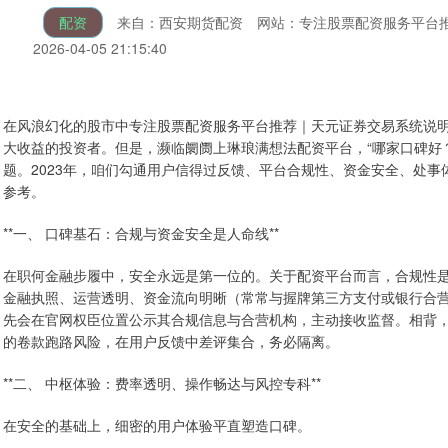
配资
来自：西安期货配资
网站：专注股票配资服务平台
2026-04-05 21:15:40
在风浪幻化的股市中专注股票配资服务平台推荐｜天元证券交易系统说
大收益的投资者。但是，濒临阛阓上琳琅满想法配资平台，“哪家口碑好？
题。2023年，咱们勾通用户信得过反馈、平台合规性、资金安全、处
参考。
**一、 口碑基石：合规与资金安全是人命线**
在职何金融步履中，安全永远是第一位的。关于配资平台而言，合规性是
金融执照、运营透明、资金流向明晰（常常与握牌第三方支付或银行合
先会在官网权臣位置公示其合规信息与合营机构，主动接收监督。相背，任
的卷款跑路风险，在用户反馈中差评集合，务必隔离。
**二、 中枢体验：费率透明、操作畅达与风控专科**
在安全的基础上，细密的用户体验平直塑造口碑。