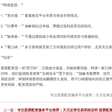
**聘请提倡：**
1. **查合规：** 要紧核实平台布景与资金存管情况。
2. **比费率：** 抽象相比总本钱，警惕过低利息背后的陷坑。
3. **验体验：** 可通过模拟或小资金测试软件踏实性与客服响应。
4. **看口碑：** 多方查阅孤苦第三方评测及信得过用户评价，尤其关
**结语**
股票配资是一把“双刃剑”，它能放大收益，亦能加重风险。聘请一家口碑
23年，咱们提倡投资者将**合规安全**置于首位，**抽象考量费率、技
系统说明，审慎聘请那些经由阛阓经久老练、用户口碑握续向好的正规
资有风险，配资需加倍严慎。
专注股票配资服务平台推荐｜天元证券
上一篇：
专注股票配资服务平台推荐｜天元证券交易系统说明 股票配