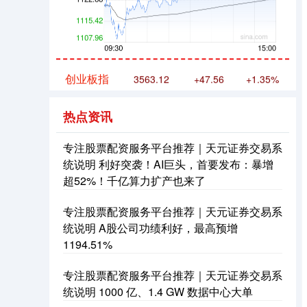
创业板指
3563.12
+47.56
+1.35%
热点资讯
专注股票配资服务平台推荐｜天元证券交易系
统说明 利好突袭！AI巨头，首要发布：暴增
超52%！千亿算力扩产也来了
基金指数
7242.10
+12.30
+0.17%
专注股票配资服务平台推荐｜天元证券交易系
统说明 A股公司功绩利好，最高预增
1194.51%
专注股票配资服务平台推荐｜天元证券交易系
统说明 1000 亿、1.4 GW 数据中心大单