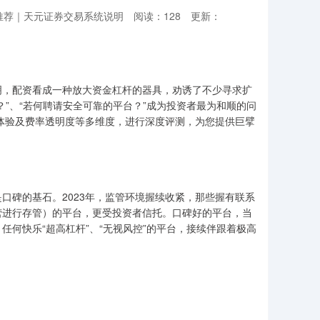
推荐｜天元证券交易系统说明
阅读：128
更新：
明，配资看成一种放大资金杠杆的器具，劝诱了不少寻求扩
”、“若何聘请安全可靠的平台？”成为投资者最为和顺的问
事体验及费率透明度等多维度，进行深度评测，为您提供巨擘
口碑的基石。2023年，监管环境握续收紧，那些握有联系
营进行存管）的平台，更受投资者信托。口碑好的平台，当
何快乐“超高杠杆”、“无视风控”的平台，接续伴跟着极高