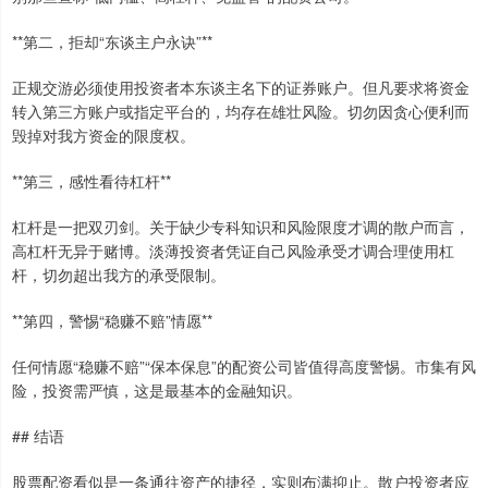
**第二，拒却“东谈主户永诀”**
正规交游必须使用投资者本东谈主名下的证券账户。但凡要求将资金
转入第三方账户或指定平台的，均存在雄壮风险。切勿因贪心便利而
毁掉对我方资金的限度权。
**第三，感性看待杠杆**
杠杆是一把双刃剑。关于缺少专科知识和风险限度才调的散户而言，
高杠杆无异于赌博。淡薄投资者凭证自己风险承受才调合理使用杠
杆，切勿超出我方的承受限制。
**第四，警惕“稳赚不赔”情愿**
任何情愿“稳赚不赔”“保本保息”的配资公司皆值得高度警惕。市集有风
险，投资需严慎，这是最基本的金融知识。
## 结语
股票配资看似是一条通往资产的捷径，实则布满抑止。散户投资者应