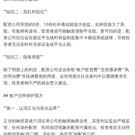
**陷坑二：高杠杆陷坑**
配资公司荧惑的5倍、10倍杠杆看似能放大收益，实则也放大了风
险。市集稍有波动，投资者就可能触发强制平仓线。更可怕的是，配
资公司往往会在接近平仓线时有益制造集中卡顿或系统故障，导致投
资者无法实时补充保证金或平仓止损。
**陷坑三：隐形用度**
除了明面上的利息，配资公司还会收取“账户贬责费”“交游通谈费”“风
控劳动费”等技俩繁密的用度。这些用度往往在条约中以磨蹭要求呈
现，投资者稍不严防就会堕入被迫。
## 散户怎样保护我方
**第一，认清正当与坐法边界**
正当的融资渠谈只消证券公司的融资融券业务，其受到证监会严格监
管。任何场外配资、民间假贷现象的配资均属坐法。投资者应主动辩
别那些宣称“低门槛、高杠杆、免监管”的配资公司。