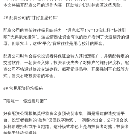
本文将揭开配资公司的运作内幕，匡助散户识别并逃匿这些风险。
## 配资公司的“甘好意思钓饵”
配资公司的宣传往往极具眩惑力：“月息低至1%”“10倍杠杆”“快速到
账”“无典质无担保”。这些情愿让资金有限的散户看到了快速翻身的但
愿。但事实上，这些“平允”背后往往是用心狡计的圈套。
配资公司时常会要求投资者将保证金转入其指定账户，并装配特定的
交游软件。一朝资金入账，投资者便失去了对账户的施行限度权。配
资公司不错通过修改交游参数、截死党游品种、开采强制平仓线等方
式，冒失吞吃投资者的本金。
## 常见配资陷坑揭秘
**陷坑一：假造盘对赌**
好多配资公司根柢莫得将资金参预确切市集，而是搭建假造交游平
台。投资者看到的“盈利”仅仅数字游戏，一朝要求出金，公司便会以
多样原理拒却或平直跑路。这种模式本色上是与投资者对赌，投资者
始终无法确切赚钱。