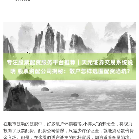
在股市波动的波浪中，好多散户怀揣着“以小博大”的梦念念，将视力
投向了股票配资。配资公司情愿，只需少许保证金，就能撬动数倍资
金入场。但是，在这看似诱东谈主的杠杆背后，却逃避着多量陷坑。