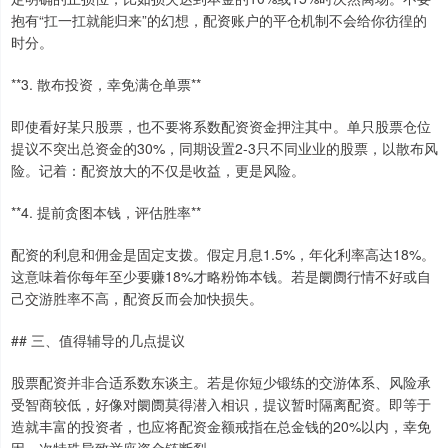
抱有“扛一扛就能归来”的幻想，配资账户的平仓机制不会给你彷徨的
时分。
**3. 散布投资，幸免满仓单票**
即使看好某只股票，也不要将系数配资资金押注其中。单只股票仓位
提议不突出总资金的30%，同期设置2-3只不同业业的股票，以散布风
险。记着：配资放大的不仅是收益，更是风险。
**4. 提前贪图本钱，评估胜率**
配资的利息和佣金是固定支拨。假定月息1.5%，年化利率高达18%。
这意味着你每年至少要赚18%才略粉饰本钱。若是阛阓行情不好或自
己交游胜率不高，配资反而会加快损失。
## 三、值得辅导的几点提议
股票配资并非合适系数东谈主。若是你短少锻练的交游体系、风险承
受智商较低，好像对阛阓莫得潜入相识，提议暂时隔离配资。即等于
造就丰富的投资者，也应将配资金额戒指在总金钱的20%以内，幸免