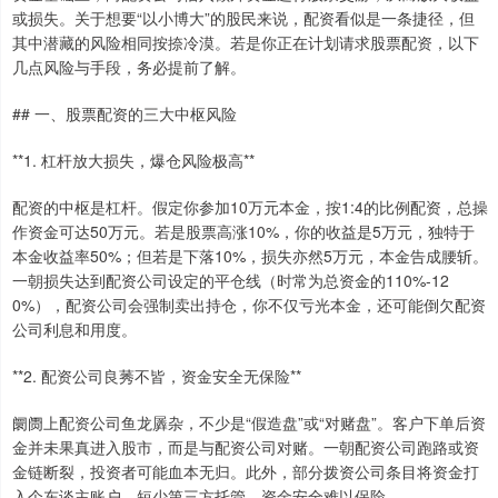
或损失。关于想要“以小博大”的股民来说，配资看似是一条捷径，但
其中潜藏的风险相同按捺冷漠。若是你正在计划请求股票配资，以下
几点风险与手段，务必提前了解。
## 一、股票配资的三大中枢风险
**1. 杠杆放大损失，爆仓风险极高**
配资的中枢是杠杆。假定你参加10万元本金，按1:4的比例配资，总操
作资金可达50万元。若是股票高涨10%，你的收益是5万元，独特于
本金收益率50%；但若是下落10%，损失亦然5万元，本金告成腰斩。
一朝损失达到配资公司设定的平仓线（时常为总资金的110%-12
0%），配资公司会强制卖出持仓，你不仅亏光本金，还可能倒欠配资
公司利息和用度。
**2. 配资公司良莠不皆，资金安全无保险**
阛阓上配资公司鱼龙羼杂，不少是“假造盘”或“对赌盘”。客户下单后资
金并未果真进入股市，而是与配资公司对赌。一朝配资公司跑路或资
金链断裂，投资者可能血本无归。此外，部分拨资公司条目将资金打
入个东谈主账户，短少第三方托管，资金安全难以保险。