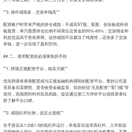
**3. 操作戒指多，交游本钱高**
配资账户时常有严格的持仓戒指：不成买ST股、新股、创业板或科创
板股票；单只股票持仓比例不得突出总资金的50%-60%；交游佣金和
利息也远高于世俗券商。这些戒指不仅裁汰了纯真性，还加多了交游
本钱，进一步压缩了盈利空间。
## 二、请求配资前必须掌执的手段
**1. 聘请正规配资平台，核实天赋**
优先聘请有券商配景或与正规金融机构调和的配资平台。查抄公司是
否具备买卖牌照、是否收受金融监管。切勿轻信“无息配资”“零门槛”等
宣传，高报恩时时对应高风险。提议通过第三方评价平台或投资者社
群了解平台口碑。
**2. 戒指杠杆比例，设定止损线**
生手提议从1:2或1:3的低杠杆运行，幸免盲目追求高杠杆。入市前设
定明确的止损位，比如损失达到本金的10%或15%时决然离场。不要