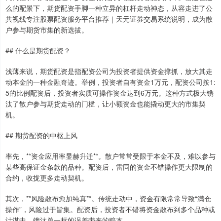
么的配景下，期货配资手脚一种立异的杠杆走动神态，从容走进了公
共视线专注股票配资服务平台推荐｜天元证券交易系统说明，成为散
户参与期货市集的新选拔。
## 什么是期货配资？
浅薄来说，期货配资是指配资公司为投资者提供资金撑抓，放大其走
动本金的一种金融奇迹。举例，投资者自有资金1万元，配资公司按1:
5的比例配资后，投资者实质可操作资金达到6万元。这种方式极大镌
汰了散户参与期货走动的门槛，让小额资金也能撬动更大的市集契
机。
## 期货配资的中枢上风
率先，**资金应用率显赫升迁**。散户常常受限于本金不及，难以参与
某些高保证金条款的品种。配资后，雷同的资金不错操作更大限制的
合约，收拢更多走动契机。
其次，**风险散布愈加纯真**。传统走动中，资金有限常常导致“满仓
操作”，风险过于皆集。配资后，投资者不错将资金散布到多个品种或
计谋中，镌汰单一标的误差带来的赔本。