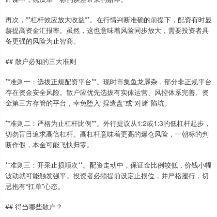
再次，**杠杆效应放大收益**。在行情判断准确的前提下，配资有时显
赫提高资金汇报率。虽然，这也意味着风险同步放大，需要投资者具
备更强的风险为止智商。
## 散户必知的三大准则
**准则一：选拔正规配资平台**。现时市集鱼龙羼杂，部分非正规平台
存在资金安全风险。散户应优先选拔有实体运营、风控体系完善、资
金第三方存管的平台，幸免堕入“捏造盘”或“对赌”陷坑。
**准则二：严格为止杠杆比例**。外行提议从1:2或1:3的低杠杆起步，
切勿盲目追求高倍杠杆。高杠杆意味着更高的爆仓风险，一朝标的判
断作假，本金可能飞快归零。
**准则三：开采止损顺次**。配资走动中，保证金比例较低，价钱小幅
波动就可能触发强平。投资者必须提前设定止损位，并严格履行，切
忌抱有“扛单”心态。
## 得当哪些散户？