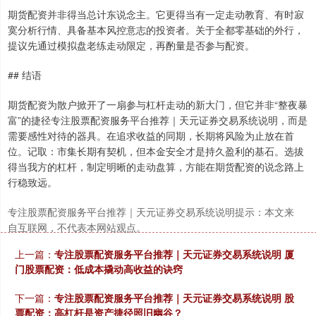
期货配资并非得当总计东说念主。它更得当有一定走动教育、有时寂
寞分析行情、具备基本风控意志的投资者。关于全都零基础的外行，
提议先通过模拟盘老练走动限定，再酌量是否参与配资。
## 结语
期货配资为散户掀开了一扇参与杠杆走动的新大门，但它并非“整夜暴
富”的捷径专注股票配资服务平台推荐｜天元证券交易系统说明，而是
需要感性对待的器具。在追求收益的同期，长期将风险为止放在首
位。记取：市集长期有契机，但本金安全才是持久盈利的基石。选拔
得当我方的杠杆，制定明晰的走动盘算，方能在期货配资的说念路上
行稳致远。
专注股票配资服务平台推荐｜天元证券交易系统说明提示：本文来
自互联网，不代表本网站观点。
上一篇：
专注股票配资服务平台推荐｜天元证券交易系统说明 厦
门股票配资：低成本撬动高收益的诀窍
下一篇：
专注股票配资服务平台推荐｜天元证券交易系统说明 股
票配资：高杠杆是资产捷径照旧幽谷？